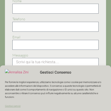
Nome
Telefono
Email
Messaggio
Gestisci Consenso
Per fornire le migliori esperienze, utilizziamo tecnologie come i cookie per memorizzare e/o
accedere alle informazioni del dispositivo. Il consenso a queste tecnologie ci permetterà di
Acconsento alla privacy
elaborare dati come il comportamento di navigazione o ID unici su questo sito. Non
acconsentire o ritirare il consenso può influire negativamente su alcune caratteristiche e
funzioni.
INVIA
Gestisci servizi