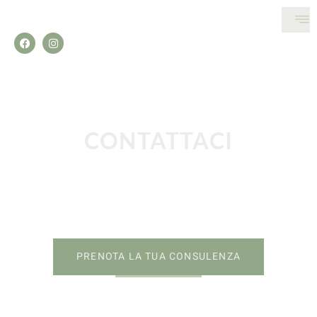
CONTATTACI
Siamo qui trasformare residenze private o attività commerciali in
ambienti esclusivi e confortevoli. Prenota la tua prima
consulenza con l’architetto Annalisa Zini e raccontaci quali sono i
tuoi desideri.
PRENOTA LA TUA CONSULENZA